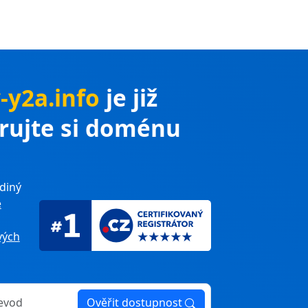
y-y2a.info
je již
trujte si doménu
diný
e
ých
Ověřit dostupnost