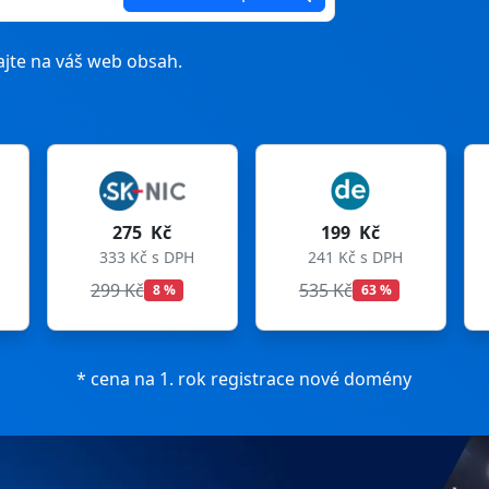
jte na váš web obsah.
275 Kč
199 Kč
199 Kč
3 Kč s DPH
241 Kč s DPH
241 Kč s DP
 Kč
535 Kč
699 Kč
8 %
63 %
72 %
* cena na 1. rok registrace nové domény