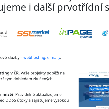
jeme i další prvotřídní s
gové služby –
webhosting
,
e-maily
,
sting v ČR
. Vaše projekty poběží na
etržitým dohledem zkušených
m místě
. Pravidelně aktualizujeme
řed DDoS útoky a zajišťujeme vysokou