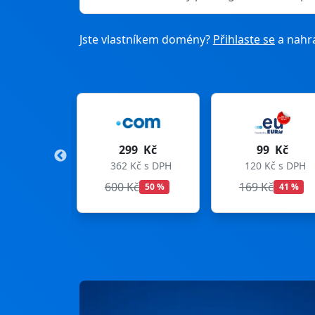
Jste vlastníkem domény?
Přihlaste se
a nahra
299 Kč
99 Kč
362 Kč s DPH
120 Kč s DPH
33
600 Kč
169 Kč
299
50 %
41 %