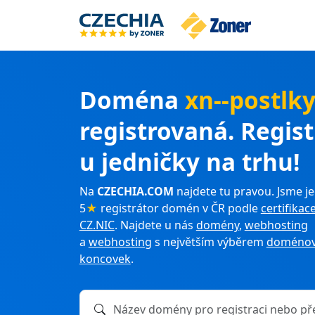
Doména
xn--postlk
registrovaná. Regis
u jedničky na trhu!
Na
CZECHIA.COM
najdete tu pravou. Jsme je
5
★
registrátor domén v ČR podle
certifikac
CZ.NIC
. Najdete u nás
domény
,
webhosting
a
webhosting
s největším výběrem
doménov
koncovek
.
Název domény k registraci nebo převodu