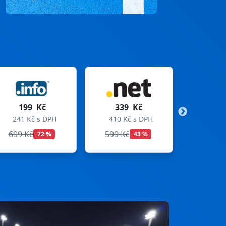
339 Kč
299 Kč
H
410 Kč s DPH
362 Kč s DPH
599 Kč
699 Kč
43 %
57 %